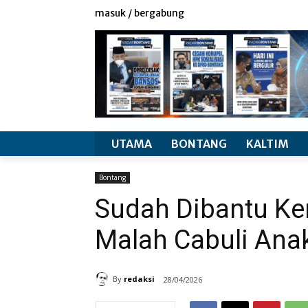
redaksi
info produk
masuk / bergabung
UTAMA
BONTANG
KALTIM
Bontang
Sudah Dibantu Ke
Malah Cabuli Ana
By
redaksi
28/04/2026