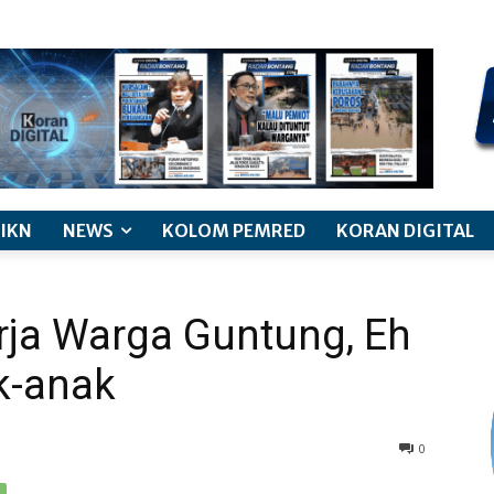
kode etik jurnalistik
pemberitaan anak
pedoman siber
discl
IKN
NEWS
KOLOM PEMRED
KORAN DIGITAL
rja Warga Guntung, Eh
k-anak
0