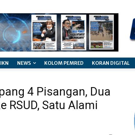
kode etik jurnalistik
pemberitaan anak
pedoman siber
discl
IKN
NEWS
KOLOM PEMRED
KORAN DIGITAL
mpang 4 Pisangan, Dua
ke RSUD, Satu Alami