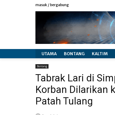
redaksi
info produk
masuk / bergabung
UTAMA
BONTANG
KALTIM
Bontang
Tabrak Lari di Si
Korban Dilarikan 
Patah Tulang