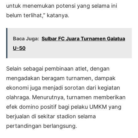
untuk menemukan potensi yang selama ini
belum terlihat,” katanya.
Baca Juga:
Sulbar FC Juara Turnamen Galatua
U-50
Selain sebagai pembinaan atlet, dengan
mengadakan beragam turnamen, dampak
ekonomi juga menjadi sorotan dari kegiatan
olahraga. Menurutnya, turnamen memberikan
efek domino positif bagi pelaku UMKM yang
berjualan di sekitar stadion selama
pertandingan berlangsung.