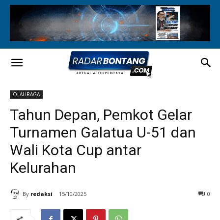
OLAHRAGA
Tahun Depan, Pemkot Gelar
Turnamen Galatua U-51 dan
Wali Kota Cup antar
Kelurahan
By
redaksi
15/10/2025
0