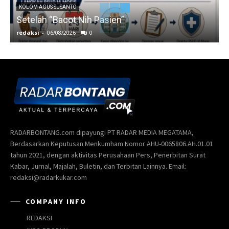
KOLOM AGUS SUSANTO
Setelah “Bacot Nih Pasien”
redaksi
-
06/08/2026
0
r