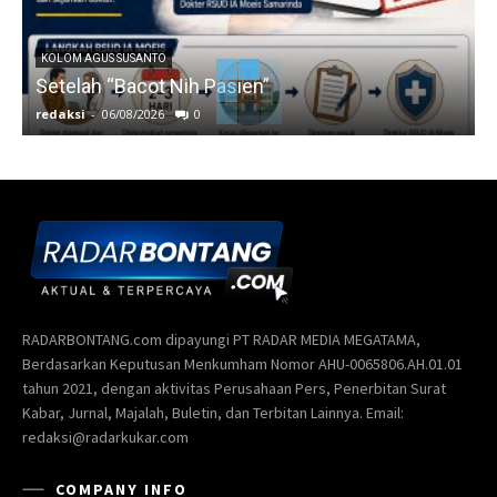
KOLOM AGUS SUSANTO
Setelah “Bacot Nih Pasien”
redaksi
-
06/08/2026
0
r
RADARBONTANG.com dipayungi PT RADAR MEDIA MEGATAMA,
Berdasarkan Keputusan Menkumham Nomor AHU-0065806.AH.01.01
tahun 2021, dengan aktivitas Perusahaan Pers, Penerbitan Surat
Kabar, Jurnal, Majalah, Buletin, dan Terbitan Lainnya. Email:
redaksi@radarkukar.com
COMPANY INFO