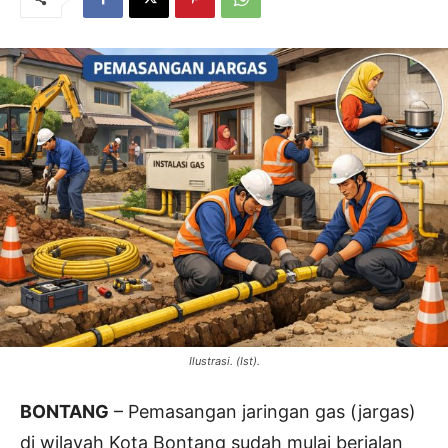
Ilustrasi. (Ist).
BONTANG
– Pemasangan jaringan gas (jargas)
di wilayah Kota Bontang sudah mulai berjalan