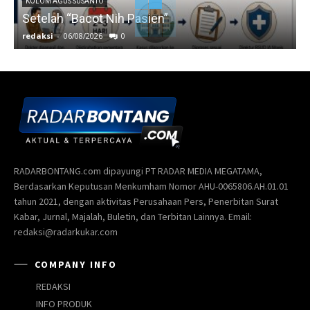
KOLOM AGUS SUSANTO
Setelah “Bacot Nih Pasien”
redaksi
-
06/08/2026
0
r
RADARBONTANG.com dipayungi PT RADAR MEDIA MEGATAMA,
Berdasarkan Keputusan Menkumham Nomor AHU-0065806.AH.01.01
tahun 2021, dengan aktivitas Perusahaan Pers, Penerbitan Surat
Kabar, Jurnal, Majalah, Buletin, dan Terbitan Lainnya. Email:
redaksi@radarkukar.com
COMPANY INFO
REDAKSI
INFO PRODUK