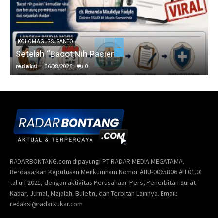
KOLOM AGUS SUSANTO
Setelah “Bacot Nih Pasien”
redaksi
-
06/08/2026
0
r
RADARBONTANG.com dipayungi PT RADAR MEDIA MEGATAMA,
Berdasarkan Keputusan Menkumham Nomor AHU-0065806.AH.01.01
tahun 2021, dengan aktivitas Perusahaan Pers, Penerbitan Surat
Kabar, Jurnal, Majalah, Buletin, dan Terbitan Lainnya. Email:
redaksi@radarkukar.com