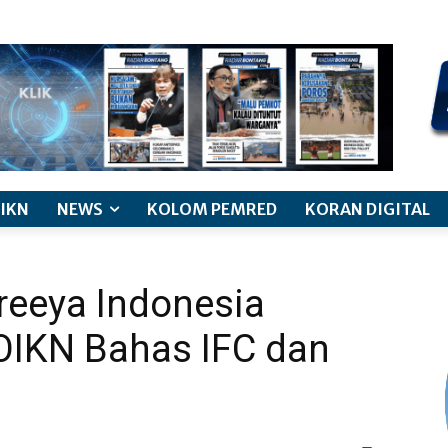
kode etik jurnalistik
pemberitaan anak
pedoman siber
discl
IKN
NEWS
KOLOM PEMRED
KORAN DIGITAL
creeya Indonesia
OIKN Bahas IFC dan