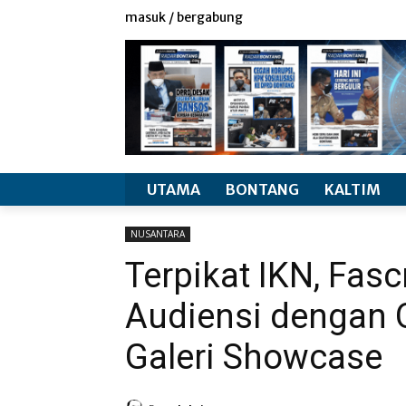
redaksi
info produk
masuk / bergabung
UTAMA
BONTANG
KALTIM
NUSANTARA
Terpikat IKN, Fas
Audiensi dengan 
Galeri Showcase