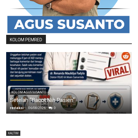
KOLOM PEMRED
KOLOM AGUS SUSANTO
Setelah “Bacot Nih Pasien”
redaksi
-
06/08/2026
0
r