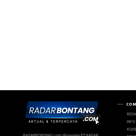
COM
REDA
INFO
KODE
RADARBONTANG.com dipayungi PT RADAR