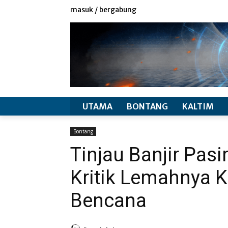
redaksi
info produk
masuk / bergabung
UTAMA
BONTANG
KALTIM
Bontang
Tinjau Banjir Pas
Kritik Lemahnya 
Bencana