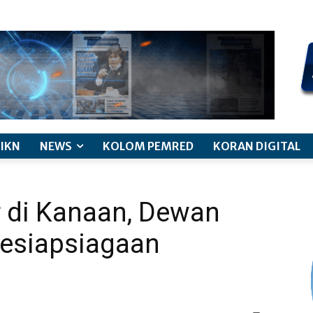
kode etik jurnalistik
pemberitaan anak
pedoman siber
discl
IKN
NEWS
KOLOM PEMRED
KORAN DIGITAL
ir di Kanaan, Dewan
Kesiapsiagaan