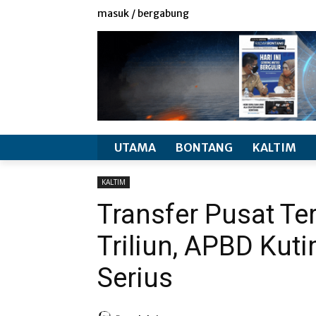
redaksi
info produk
masuk / bergabung
UTAMA
BONTANG
KALTIM
KALTIM
Transfer Pusat T
Triliun, APBD Ku
Serius