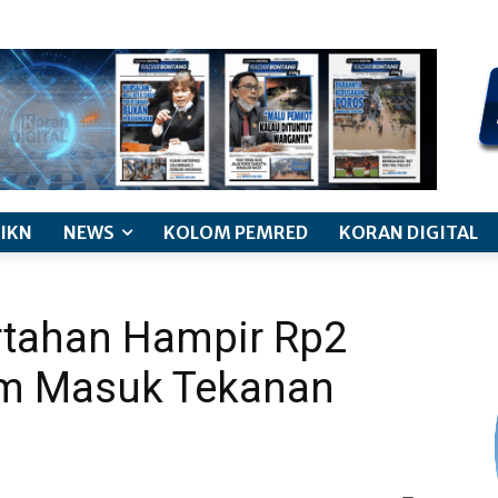
kode etik jurnalistik
pemberitaan anak
pedoman siber
discl
IKN
NEWS
KOLOM PEMRED
KORAN DIGITAL
ertahan Hampir Rp2
tim Masuk Tekanan