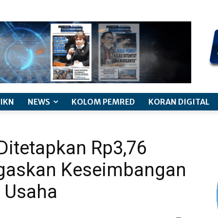
kode etik jurnalistik
pemberitaan anak
pedoman siber
discl
IKN
NEWS
KOLOM PEMRED
KORAN DIGITAL
Ditetapkan Rp3,76
egaskan Keseimbangan
a Usaha