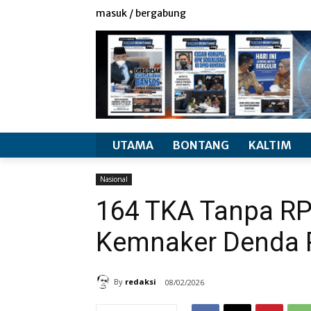
redaksi
info produk
masuk / bergabung
UTAMA
BONTANG
KALTIM
Nasional
164 TKA Tanpa RP
Kemnaker Denda P
By
redaksi
08/02/2026