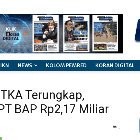
kode etik jurnalistik
pemberitaan anak
pedoman siber
discl
IKN
NEWS
KOLOM PEMRED
KORAN DIGITAL
TKA Terungkap,
T BAP Rp2,17 Miliar
0