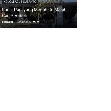
KOLOM AGUS SUSANTO
KOLOM AGUS SUS
Pasar Pagi yang Megah Itu Masih
Cari Pembeli
Ketika Mata Tu
redaksi
-
03/08/2026
0
redaksi
-
03/08/2026