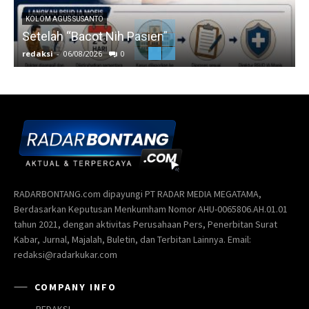
KOLOM AGUS SUSANTO
Setelah “Bacot Nih Pasien”
redaksi
-
06/08/2026
0
r
RADARBONTANG.com dipayungi PT RADAR MEDIA MEGATAMA,
Berdasarkan Keputusan Menkumham Nomor AHU-0065806.AH.01.01
tahun 2021, dengan aktivitas Perusahaan Pers, Penerbitan Surat
Kabar, Jurnal, Majalah, Buletin, dan Terbitan Lainnya. Email:
redaksi@radarkukar.com
COMPANY INFO