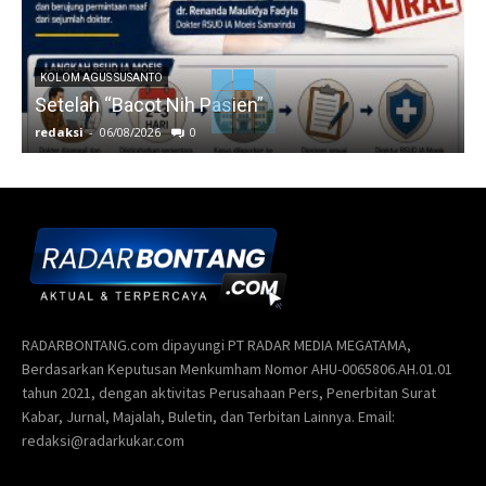
KOLOM AGUS SUSANTO
Setelah “Bacot Nih Pasien”
redaksi
-
06/08/2026
0
r
RADARBONTANG.com dipayungi PT RADAR MEDIA MEGATAMA,
Berdasarkan Keputusan Menkumham Nomor AHU-0065806.AH.01.01
tahun 2021, dengan aktivitas Perusahaan Pers, Penerbitan Surat
Kabar, Jurnal, Majalah, Buletin, dan Terbitan Lainnya. Email:
redaksi@radarkukar.com