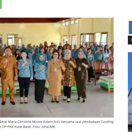
i Barat Maria Christina Mozes Edwin foto bersama usai pembukaan Cooking
 TP-PKK Kutai Barat. Foto: Ichal/MK