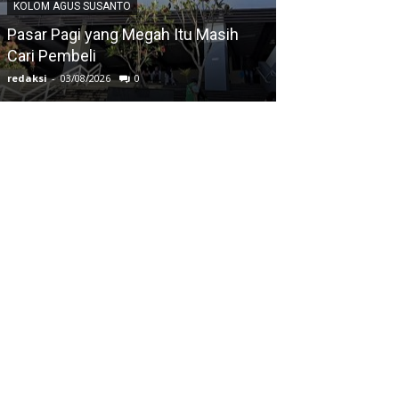
KOLOM AGUS SUSANTO
KOLOM AGUS SUS
Pasar Pagi yang Megah Itu Masih
Cari Pembeli
Ketika Mata Tu
redaksi
-
03/08/2026
0
redaksi
-
03/08/2026