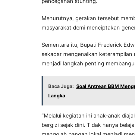
pencegahan stunting.
Menurutnya, gerakan tersebut mem
masyarakat demi menciptakan generas
Sementara itu, Bupati Frederick Edw
sekadar mengenalkan keterampilan 
menjadi langkah penting membangun 
Baca Juga:
Soal Antrean BBM Mengul
Langka
“Melalui kegiatan ini anak-anak di
bergizi sejak dini. Tidak hanya bel
mengolah pangan lokal menjadi menu