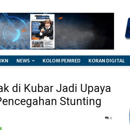
kode etik jurnalistik
pemberitaan anak
pedoman siber
discl
IKN
NEWS
KOLOM PEMRED
KORAN DIGITAL
ak di Kubar Jadi Upaya
 Pencegahan Stunting
0