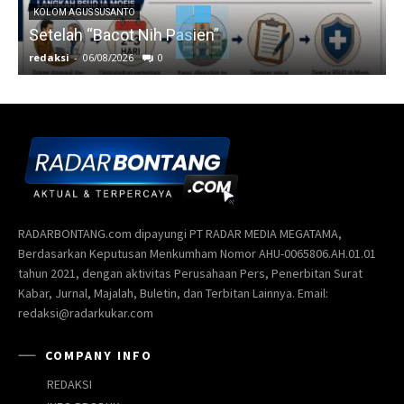
KOLOM AGUS SUSANTO
Setelah “Bacot Nih Pasien”
redaksi
-
06/08/2026
0
r
RADARBONTANG.com dipayungi PT RADAR MEDIA MEGATAMA,
Berdasarkan Keputusan Menkumham Nomor AHU-0065806.AH.01.01
tahun 2021, dengan aktivitas Perusahaan Pers, Penerbitan Surat
Kabar, Jurnal, Majalah, Buletin, dan Terbitan Lainnya. Email:
redaksi@radarkukar.com
COMPANY INFO
REDAKSI