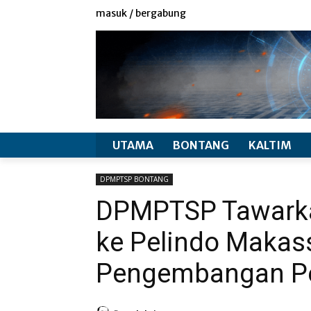
redaksi
info produk
masuk / bergabung
UTAMA
BONTANG
KALTIM
DPMPTSP BONTANG
DPMPTSP Tawarka
ke Pelindo Makas
Pengembangan Pe