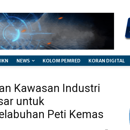
kode etik jurnalistik
pemberitaan anak
pedoman siber
discl
IKN
NEWS
KOLOM PEMRED
KORAN DIGITAL
n Kawasan Industri
sar untuk
labuhan Peti Kemas