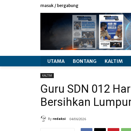
redaksi
info produk
masuk / bergabung
UTAMA
BONTANG
KALTIM
KALTIM
Guru SDN 012 Ha
Bersihkan Lumpur 
By
redaksi
04/06/2026