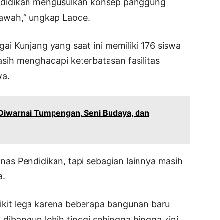
Pendidikan mengusulkan konsep panggung
 bawah,” ungkap Laode.
gai Kunjang yang saat ini memiliki 176 siswa
sih menghadapi keterbatasan fasilitas
wa.
Diwarnai Tumpengan, Seni Budaya, dan
as Pendidikan, tapi sebagian lainnya masih
a.
kit lega karena beberapa bangunan baru
dibangun lebih tinggi sehingga hingga kini