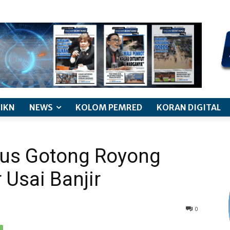
kode etik jurnalistik
pemberitaan anak
pedoman siber
discl
IKN
NEWS
KOLOM PEMRED
KORAN DIGITAL
rus Gotong Royong
Usai Banjir
0