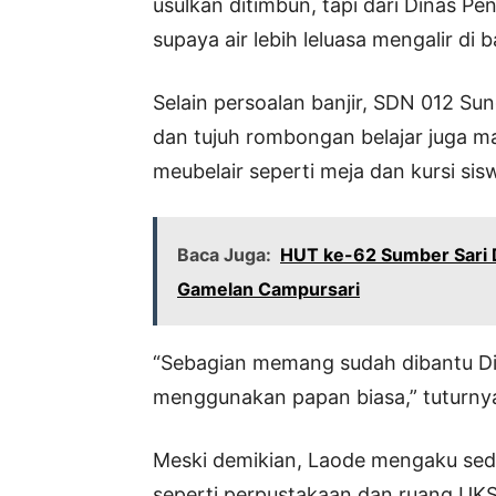
usulkan ditimbun, tapi dari Dinas 
supaya air lebih leluasa mengalir di
Selain persoalan banjir, SDN 012 Sun
dan tujuh rombongan belajar juga ma
meubelair seperti meja dan kursi sis
Baca Juga:
HUT ke-62 Sumber Sari 
Gamelan Campursari
“Sebagian memang sudah dibantu Din
menggunakan papan biasa,” tuturny
Meski demikian, Laode mengaku sedi
seperti perpustakaan dan ruang UKS 