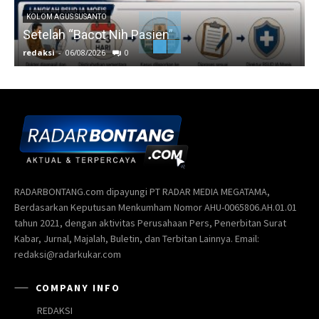
KOLOM AGUS SUSANTO
Setelah “Bacot Nih Pasien”
redaksi
-
06/08/2026
0
r
RADARBONTANG.com dipayungi PT RADAR MEDIA MEGATAMA,
Berdasarkan Keputusan Menkumham Nomor AHU-0065806.AH.01.01
tahun 2021, dengan aktivitas Perusahaan Pers, Penerbitan Surat
Kabar, Jurnal, Majalah, Buletin, dan Terbitan Lainnya. Email:
redaksi@radarkukar.com
COMPANY INFO
REDAKSI