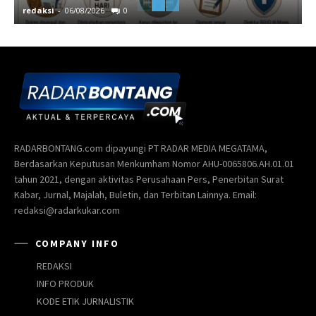
redaksi
-
06/08/2026
0
r
RADARBONTANG.com dipayungi PT RADAR MEDIA MEGATAMA,
Berdasarkan Keputusan Menkumham Nomor AHU-0065806.AH.01.01
tahun 2021, dengan aktivitas Perusahaan Pers, Penerbitan Surat
Kabar, Jurnal, Majalah, Buletin, dan Terbitan Lainnya. Email:
redaksi@radarkukar.com
COMPANY INFO
REDAKSI
INFO PRODUK
KODE ETIK JURNALISTIK