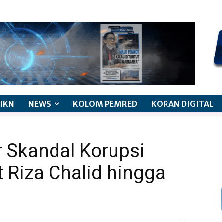
kode etik jurnalistik
pemberitaan anak
pedoman siber
discl
IKN
NEWS
KOLOM PEMRED
KORAN DIGITAL
 Skandal Korupsi
 Riza Chalid hingga