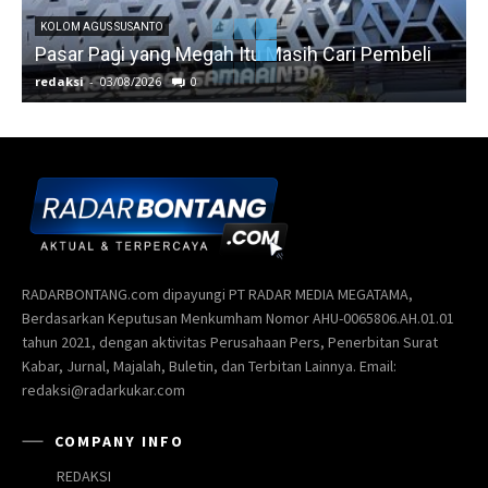
KOLOM AGUS SUSANTO
Pasar Pagi yang Megah Itu Masih Cari Pembeli
redaksi
-
03/08/2026
0
r
RADARBONTANG.com dipayungi PT RADAR MEDIA MEGATAMA,
Berdasarkan Keputusan Menkumham Nomor AHU-0065806.AH.01.01
tahun 2021, dengan aktivitas Perusahaan Pers, Penerbitan Surat
Kabar, Jurnal, Majalah, Buletin, dan Terbitan Lainnya. Email:
redaksi@radarkukar.com
COMPANY INFO
REDAKSI