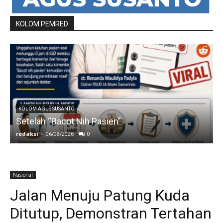
KOLOM PEMRED
KOLOM AGUS SUSANTO
Setelah “Bacot Nih Pasien”
redaksi
-
06/08/2026
0
r