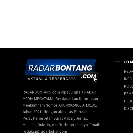
COM
REDA
INFO
KODE
RADARBONTANG.com dipayungi PT RADAR
PEMB
MEDIA MEGATAMA, Berdasarkan Keputusan
PEDO
Menkumham Nomor AHU-0065806.AH.01.01
DISC
tahun 2021, dengan aktivitas Perusahaan
Pers, Penerbitan Surat Kabar, Jurnal,
Majalah, Buletin, dan Terbitan Lainnya. Email:
redaksi@radarkukar.com