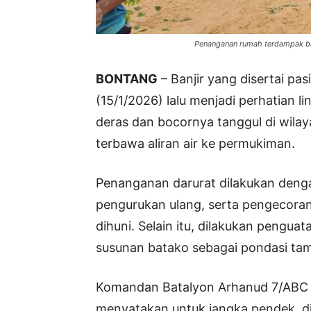
Penanganan rumah terdampak ban
BONTANG
– Banjir yang disertai pas
(15/1/2026) lalu menjadi perhatian li
deras dan bocornya tanggul di wilaya
terbawa aliran air ke permukiman.
Penanganan darurat dilakukan den
pengurukan ulang, serta pengecoran
dihuni. Selain itu, dilakukan pengua
susunan batako sebagai pondasi ta
Komandan Batalyon Arhanud 7/ABC B
menyatakan untuk jangka pendek, 