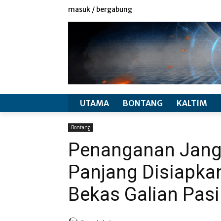
redaksi
info produk
masuk / bergabung
UTAMA
BONTANG
KALTIM
Bontang
Penanganan Jang
Panjang Disiapka
Bekas Galian Pasi