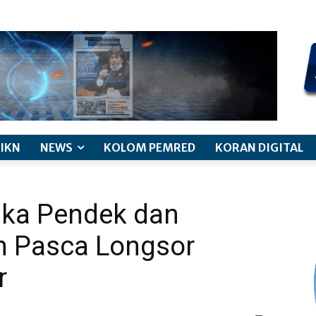
kode etik jurnalistik
pemberitaan anak
pedoman siber
discl
IKN
NEWS
KOLOM PEMRED
KORAN DIGITAL
ka Pendek dan
n Pasca Longsor
r