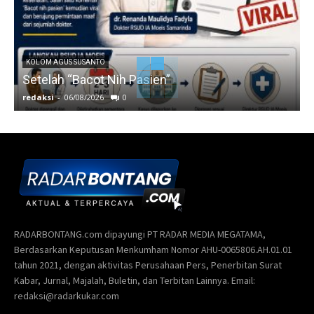
KOLOM AGUS SUSANTO
Setelah “Bacot Nih Pasien”
redaksi
-
06/08/2026
0
r
RADARBONTANG.com dipayungi PT RADAR MEDIA MEGATAMA,
Berdasarkan Keputusan Menkumham Nomor AHU-0065806.AH.01.01
tahun 2021, dengan aktivitas Perusahaan Pers, Penerbitan Surat
Kabar, Jurnal, Majalah, Buletin, dan Terbitan Lainnya. Email:
redaksi@radarkukar.com