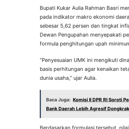
Bupati Kukar Aulia Rahman Basri me
pada indikator makro ekonomi daer
sebesar 5,62 persen dan tingkat infla
Dewan Pengupahan menyepakati peng
formula penghitungan upah minimu
“Penyesuaian UMK ini mengikuti di
basis perhitungan agar kenaikan tet
dunia usaha,” ujar Aulia.
Baca Juga:
Komisi II DPR RI Soroti 
Bank Daerah Lebih Agresif Dongkra
Berdasarkan formulasi tersebut, nil