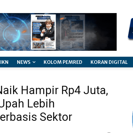
kode etik jurnalistik
pemberitaan anak
pedoman siber
discl
IKN
NEWS
KOLOM PEMRED
KORAN DIGITAL
aik Hampir Rp4 Juta,
Upah Lebih
erbasis Sektor