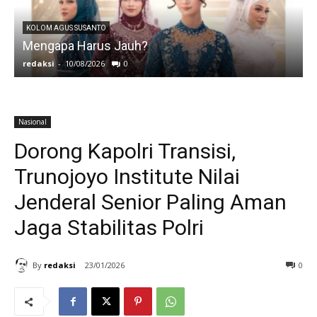
KOLOM AGUS SUSANTO
Mengapa Harus Jauh?
J
redaksi
-
10/08/2026
0
r