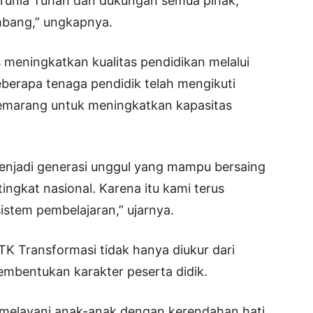
arunia Tuhan dan dukungan semua pihak,
mbang,” ungkapnya.
 meningkatkan kualitas pendidikan melalui
erapa tenaga pendidik telah mengikuti
emarang untuk meningkatkan kapasitas
menjadi generasi unggul yang mampu bersaing
 tingkat nasional. Karena itu kami terus
stem pembelajaran,” ujarnya.
K Transformasi tidak hanya diukur dari
pembentukan karakter peserta didik.
 melayani anak-anak dengan kerendahan hati.