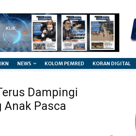
kode etik jurnalistik
pemberitaan anak
pedoman siber
discl
IKN
NEWS
KOLOM PEMRED
KORAN DIGITAL
 Terus Dampingi
 Anak Pasca