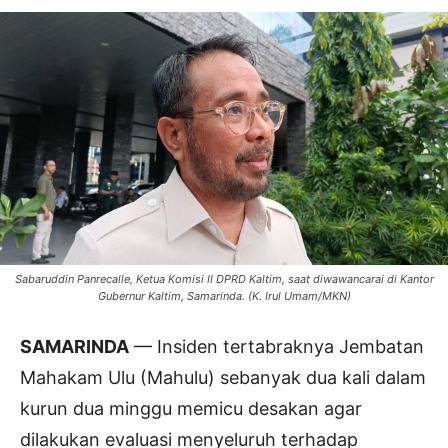
Sabaruddin Panrecalle, Ketua Komisi II DPRD Kaltim, saat diwawancarai di Kantor
Gubernur Kaltim, Samarinda. (K. Irul Umam/MKN)
SAMARINDA
— Insiden tertabraknya Jembatan
Mahakam Ulu (Mahulu) sebanyak dua kali dalam
kurun dua minggu memicu desakan agar
dilakukan evaluasi menyeluruh terhadap